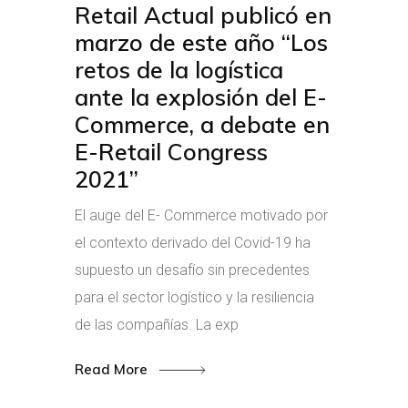
Retail Actual publicó en
marzo de este año “Los
retos de la logística
ante la explosión del E-
Commerce, a debate en
E-Retail Congress
2021”
El auge del E- Commerce motivado por
el contexto derivado del Covid-19 ha
supuesto un desafío sin precedentes
para el sector logístico y la resiliencia
de las compañías. La exp
Read More