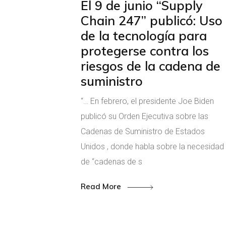
El 9 de junio “Supply
Chain 247” publicó: Uso
de la tecnología para
protegerse contra los
riesgos de la cadena de
suministro
“… En febrero, el presidente Joe Biden
publicó su Orden Ejecutiva sobre las
Cadenas de Suministro de Estados
Unidos , donde habla sobre la necesidad
de “cadenas de s
Read More