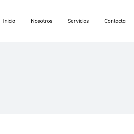
Inicio
Nosotros
Servicios
Contacta
Formación
3PL
Control de stock