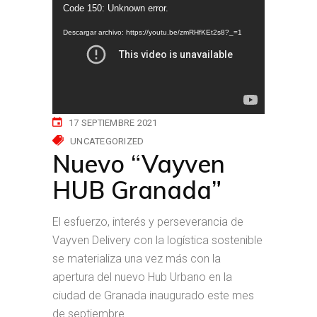
Reproductor
Code 150: Unknown error.
de
Descargar archivo: https://youtu.be/zmRHfKEt2s8?_=1
vídeo
17 SEPTIEMBRE 2021
UNCATEGORIZED
Nuevo “Vayven
HUB Granada”
El esfuerzo, interés y perseverancia de
Vayven Delivery con la logística sostenible
se materializa una vez más con la
apertura del nuevo Hub Urbano en la
ciudad de Granada inaugurado este mes
de septiembre.