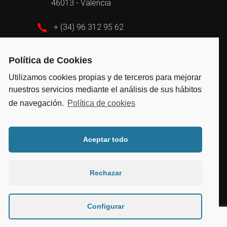
46013 - València
+ (34) 96 312 95 62
admin@vayvengroup.com
Política de Cookies
Utilizamos cookies propias y de terceros para mejorar
nuestros servicios mediante el análisis de sus hábitos
de navegación.
Política de cookies
Aceptar todo
2021 Todos los derechos reservados © –
Aviso Legal
|
Política de Privacidad
|
Política de
Rechazar
Cookies
Web desarrollada por
White App
e
Invecatel
Configurar