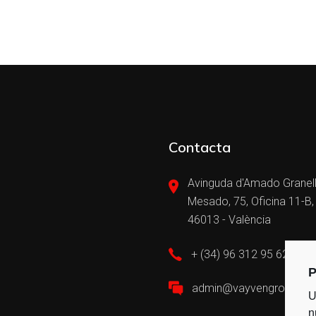
Contacta
Avinguda d'Amado Granel
Mesado, 75, Oficina 11-B,
46013 - València
+ (34) 96 312 95 62
P
admin@vayvengroup.c
U
n