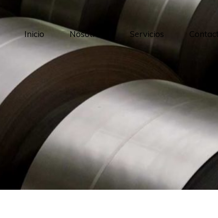
Inicio
Nosotros
Servicios
Contac
Formación
3PL
Control de stock