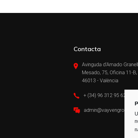
Contacta
Avinguda d'Amado Granel
Mesado, 75, Oficina 11-B,
46013 - València
+ (34) 96 312 95 62
P
admin@vayvengroup.c
U
n
n