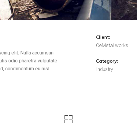
Client:
CeMetal works
cing elit. Nulla accumsan
culis odio pharetra vulputate
Category:
 id, condimentum eu nisl.
Industry