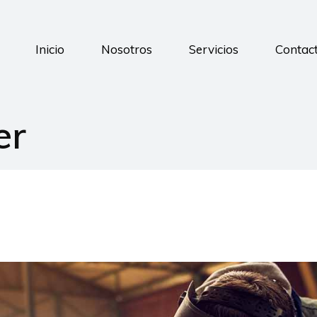
Inicio
Nosotros
Servicios
Contac
er
Formación
3PL
Control de stock