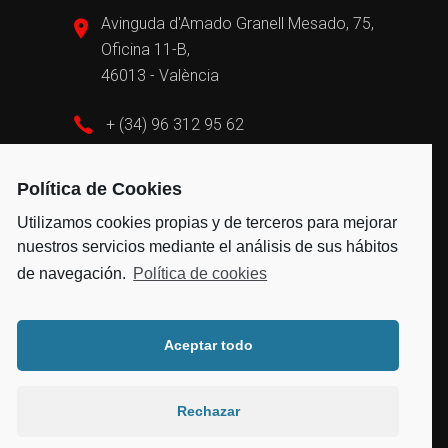
Avinguda d'Amado Granell Mesado, 75,
Oficina 11-B,
46013 - València
+ (34) 96 312 95 62
admin@vayvengroup.com
Política de Cookies
Utilizamos cookies propias y de terceros para mejorar
nuestros servicios mediante el análisis de sus hábitos
de navegación.
Política de cookies
Aceptar todo
2021 Todos los derechos reservados © –
Aviso Legal
|
Política de Privacidad
|
Política de
Rechazar
Cookies