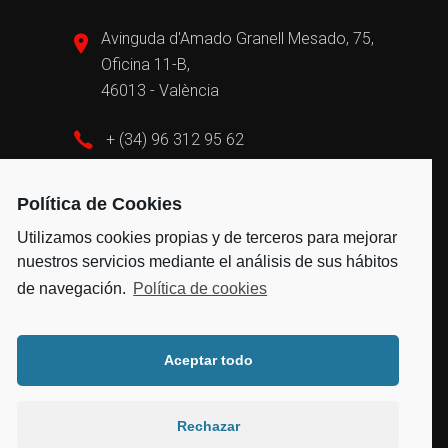
Avinguda d'Amado Granell Mesado, 75,
Oficina 11-B,
46013 - València
+ (34) 96 312 95 62
admin@vayvengroup.com
Política de Cookies
Utilizamos cookies propias y de terceros para mejorar
nuestros servicios mediante el análisis de sus hábitos
de navegación.
Política de cookies
Aceptar todo
2021 Todos los derechos reservados © –
Aviso Legal
|
Política de Privacidad
|
Política de
Rechazar
Cookies