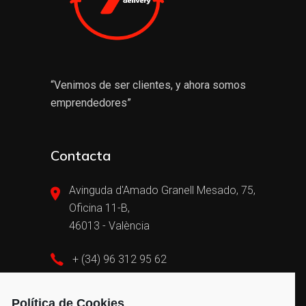
“Venimos de ser clientes, y ahora somos
emprendedores”
Contacta
Avinguda d'Amado Granell Mesado, 75,
Oficina 11-B,
46013 - València
+ (34) 96 312 95 62
admin@vayvengroup.com
Política de Cookies